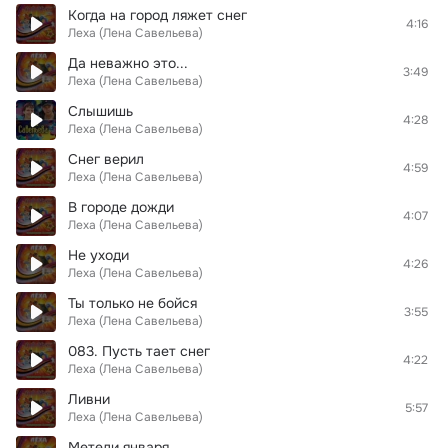
Когда на город ляжет снег
4:16
Леха (Лена Савельева)
Да неважно это...
3:49
Леха (Лена Савельева)
Слышишь
4:28
Леха (Лена Савельева)
Снег верил
4:59
Леха (Лена Савельева)
В городе дожди
4:07
Леха (Лена Савельева)
Не уходи
4:26
Леха (Лена Савельева)
Ты только не бойся
3:55
Леха (Лена Савельева)
083. Пусть тает снег
4:22
Леха (Лена Савельева)
Ливни
5:57
Леха (Лена Савельева)
Метели января