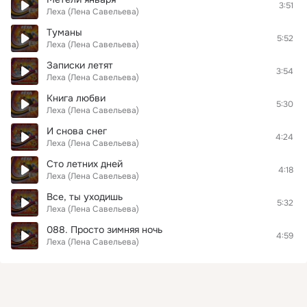
3:51
Леха (Лена Савельева)
Туманы
5:52
Леха (Лена Савельева)
Записки летят
3:54
Леха (Лена Савельева)
Книга любви
5:30
Леха (Лена Савельева)
И снова снег
4:24
Леха (Лена Савельева)
Сто летних дней
4:18
Леха (Лена Савельева)
Все, ты уходишь
5:32
Леха (Лена Савельева)
088. Просто зимняя ночь
4:59
Леха (Лена Савельева)