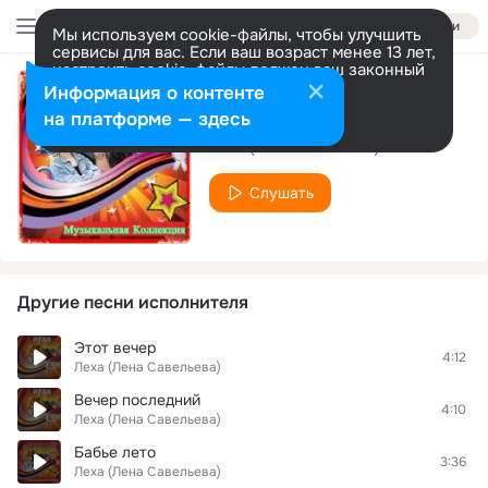
Войти
Мы используем cookie-файлы, чтобы улучшить
сервисы для вас. Если ваш возраст менее 13 лет,
настроить cookie-файлы должен ваш законный
представитель.
Больше информации
Информация о контенте
Глупые снежинки
Разрешить все
Настроить
на платформе — здесь
Леха (Лена Савельева)
Слушать
Другие песни исполнителя
Этот вечер
4:12
Леха (Лена Савельева)
Вечер последний
4:10
Леха (Лена Савельева)
Бабье лето
3:36
Леха (Лена Савельева)