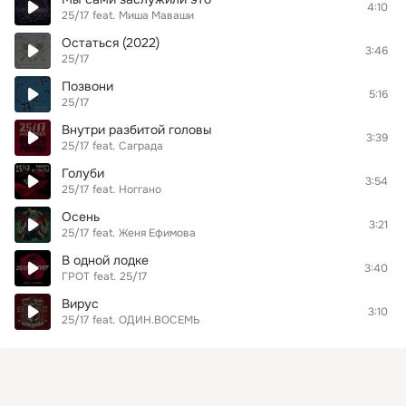
4:10
25/17
feat.
Миша Маваши
Остаться (2022)
3:46
25/17
Позвони
5:16
25/17
Внутри разбитой головы
3:39
25/17
feat.
Саграда
Голуби
3:54
25/17
feat.
Ноггано
Осень
3:21
25/17
feat.
Женя Ефимова
В одной лодке
3:40
ГРОТ
feat.
25/17
Вирус
3:10
25/17
feat.
ОДИН.ВОСЕМЬ