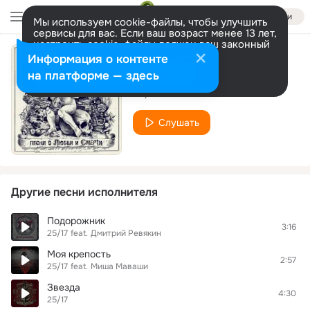
Войти
Мы используем cookie-файлы, чтобы улучшить
сервисы для вас. Если ваш возраст менее 13 лет,
настроить cookie-файлы должен ваш законный
представитель.
Больше информации
Информация о контенте
Путник
Разрешить все
Настроить
на платформе — здесь
25/17
Слушать
Другие песни исполнителя
Подорожник
3:16
25/17
feat.
Дмитрий Ревякин
Моя крепость
2:57
25/17
feat.
Миша Маваши
Звезда
4:30
25/17