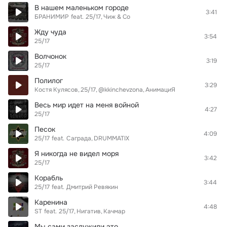
В нашем маленьком городе
3:41
БРАНИМИР
feat.
25/17
Чиж & Co
Жду чуда
3:54
25/17
Волчонок
3:19
25/17
Полилог
3:29
Костя Кулясов
25/17
@kkinchevzona
АнимациЯ
Весь мир идет на меня войной
4:27
25/17
Песок
4:09
25/17
feat.
Саграда
DRUMMATIX
Я никогда не видел моря
3:42
25/17
Корабль
3:44
25/17
feat.
Дмитрий Ревякин
Каренина
4:48
ST
feat.
25/17
Нигатив
Качмар
Мы сами заслужили это