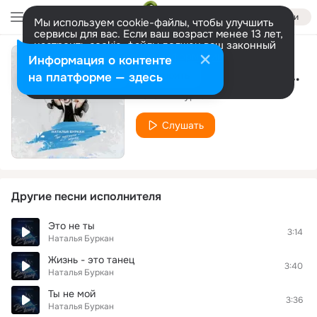
Войти
Мы используем cookie-файлы, чтобы улучшить
сервисы для вас. Если ваш возраст менее 13 лет,
настроить cookie-файлы должен ваш законный
представитель.
Больше информации
Информация о контенте
Ты мужчина - мороз
Разрешить все
Настроить
на платформе — здесь
Наталья Буркан
Слушать
Другие песни исполнителя
Это не ты
3:14
Наталья Буркан
Жизнь - это танец
3:40
Наталья Буркан
Ты не мой
3:36
Наталья Буркан