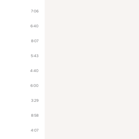
7:06
6:40
8:07
5:43
4:40
6:00
3:29
8:58
4:07