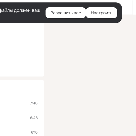
Войти
e-файлы должен ваш
Разрешить все
Настроить
Правая
колонка
7:40
6:48
6:10