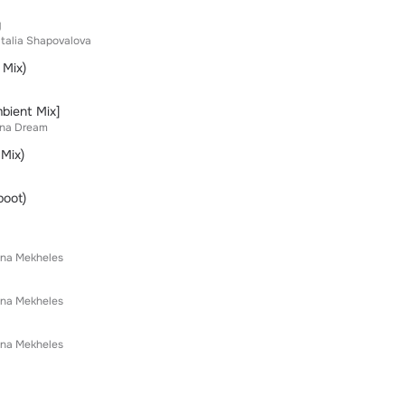
y
talia Shapovalova
 Mix)
bient Mix]
ina Dream
 Mix)
oot)
na Mekheles
na Mekheles
na Mekheles