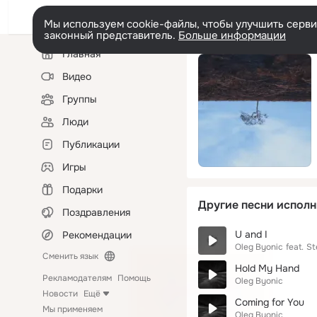
Мы используем cookie-файлы, чтобы улучшить сервис
законный представитель.
Больше информации
Левая
Главная
колонка
Видео
Группы
Люди
Публикации
Игры
Подарки
Другие песни исполн
Поздравления
U and I
Рекомендации
Oleg Byonic
feat.
St
Сменить язык
Hold My Hand
Рекламодателям
Помощь
Oleg Byonic
Новости
Ещё
Coming for You
Мы применяем
Oleg Byonic