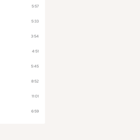
5:57
5:33
3:54
4:51
5:45
8:52
11:01
6:59