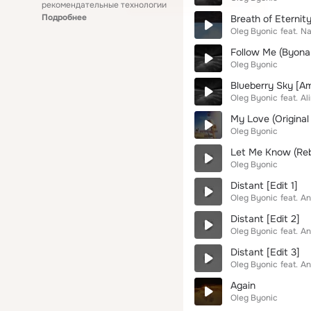
рекомендательные технологии
Подробнее
Breath of Eternit
Oleg Byonic
feat.
Na
Follow Me (Byona
Oleg Byonic
Blueberry Sky [Am
Oleg Byonic
feat.
Al
My Love (Original
Oleg Byonic
Let Me Know (Reb
Oleg Byonic
Distant [Edit 1]
Oleg Byonic
feat.
An
Distant [Edit 2]
Oleg Byonic
feat.
An
Distant [Edit 3]
Oleg Byonic
feat.
An
Again
Oleg Byonic