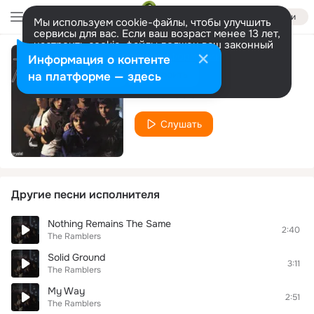
Войти
Мы используем cookie-файлы, чтобы улучшить
сервисы для вас. Если ваш возраст менее 13 лет,
настроить cookie-файлы должен ваш законный
представитель.
Больше информации
Информация о контенте
Streetheat
Разрешить все
Настроить
на платформе — здесь
The Ramblers
Слушать
Другие песни исполнителя
Nothing Remains The Same
2:40
The Ramblers
Solid Ground
3:11
The Ramblers
My Way
2:51
The Ramblers