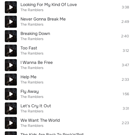
Looking For My Kind Of Love
3:38
The Ramblers
Never Gonna Break Me
2:49
The Ramblers
Breaking Down
2:40
The Ramblers
Too Fast
3:12
The Ramblers
I Wanna Be Free
3:47
The Ramblers
Help Me
2:33
The Ramblers
Fly Away
1:56
The Ramblers
Let's Cry It Out
3:31
The Ramblers
We Want The World
2:23
The Ramblers
The Kids Are Back To Rock'n'Roll