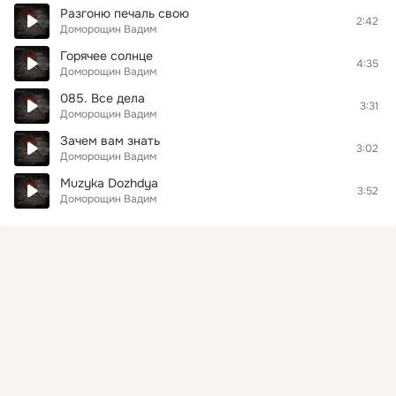
Разгоню печаль свою
2:42
Доморощин Вадим
Горячее солнце
4:35
Доморощин Вадим
085. Все дела
3:31
Доморощин Вадим
Зачем вам знать
3:02
Доморощин Вадим
Muzyka Dozhdya
3:52
Доморощин Вадим