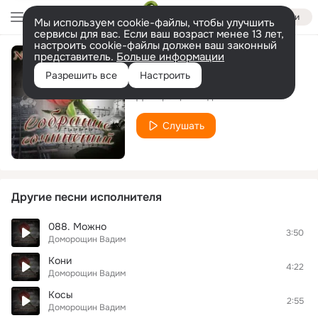
Войти
Мы используем cookie-файлы, чтобы улучшить
сервисы для вас. Если ваш возраст менее 13 лет,
настроить cookie-файлы должен ваш законный
представитель.
Больше информации
Снег
Разрешить все
Настроить
Доморощин Вадим
Слушать
Другие песни исполнителя
088. Можно
3:50
Доморощин Вадим
Кони
4:22
Доморощин Вадим
Косы
2:55
Доморощин Вадим