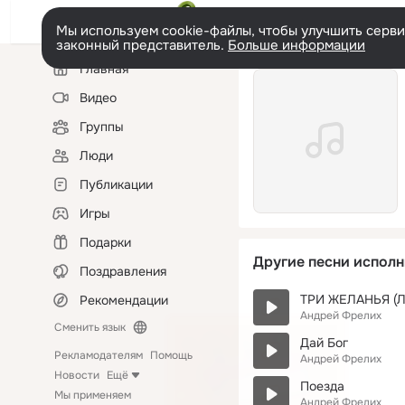
Мы используем cookie-файлы, чтобы улучшить сервис
законный представитель.
Больше информации
Левая
Главная
колонка
Видео
Группы
Люди
Публикации
Игры
Подарки
Другие песни исполн
Поздравления
ТРИ ЖЕЛАНЬЯ (Л
Рекомендации
Андрей Фрелих
Сменить язык
Дай Бог
Рекламодателям
Помощь
Андрей Фрелих
Новости
Ещё
Поезда
Мы применяем
Андрей Фрелих