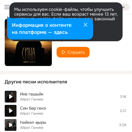
Войти
Мы используем cookie-файлы, чтобы улучшить
сервисы для вас. Если ваш возраст менее 13 лет,
настроить cookie-файлы должен ваш законный
представитель.
Больше информации
Информация о контенте
Сина
Разрешить все
Настроить
на платформе — здесь
Айрат Ганиев
Слушать
Другие песни исполнителя
Ике гашыйк
3:16
Айрат Ганиев
Син бер генэ
2:21
Айрат Ганиев
Һәйкәл җыры
3:29
Айрат Ганиев