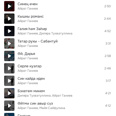
Синең өчен
2:50
Айрат Ганиев
Кышкы романс
2:44
Айрат Ганиев
Галия һәм Заһир
4:52
Айрат Ганиев
Диляра Тухватуллина
Татар рухы - Сабантуй
3:31
Айрат Ганиев
Әй, Дәрья
2:58
Айрат Ганиев
Серле кузлэр
2:46
Айрат Ганиев
Син кайда иден
3:17
Айрат Ганиев
Бэхетем минем
4:21
Диляра Тухватуллина
Айрат Ганиев
Әйтмә син авыр сүз
4:12
Айрат Ганиев
Майя Сайфулина
Гаиләм