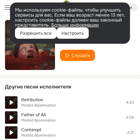
Войти
Мы используем cookie-файлы, чтобы улучшить
сервисы для вас. Если ваш возраст менее 13 лет,
настроить cookie-файлы должен ваш законный
представитель.
Больше информации
Delusional Killing
Разрешить все
Настроить
Morbid Abomination
Слушать
Другие песни исполнителя
Retribution
4:23
Morbid Abomination
Father of All
4:09
Morbid Abomination
Contempt
4:21
Morbid Abomination