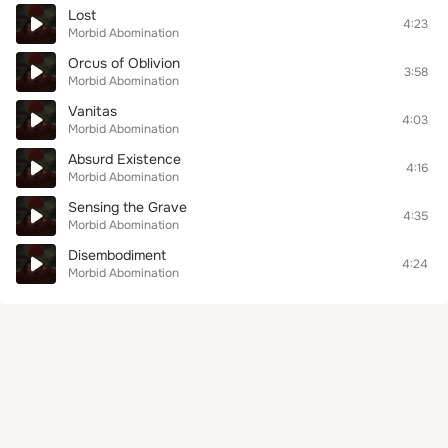
Lost
4:23
Morbid Abomination
Orcus of Oblivion
3:58
Morbid Abomination
Vanitas
4:03
Morbid Abomination
Absurd Existence
4:16
Morbid Abomination
Sensing the Grave
4:35
Morbid Abomination
Disembodiment
4:24
Morbid Abomination