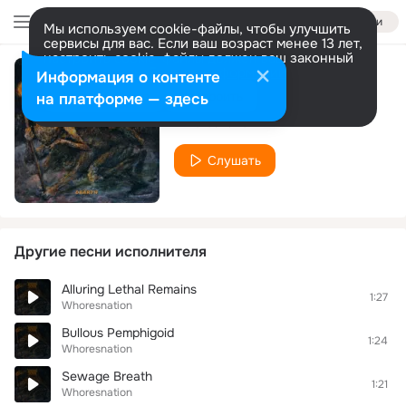
Войти
Мы используем cookie-файлы, чтобы улучшить
сервисы для вас. Если ваш возраст менее 13 лет,
настроить cookie-файлы должен ваш законный
представитель.
Больше информации
Информация о контенте
Bluthgeld
Разрешить все
Настроить
на платформе — здесь
Whoresnation
Слушать
Другие песни исполнителя
Alluring Lethal Remains
1:27
Whoresnation
Bullous Pemphigoid
1:24
Whoresnation
Sewage Breath
1:21
Whoresnation