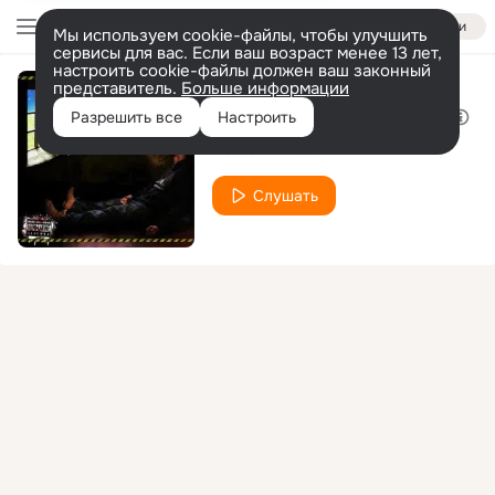
Войти
Мы используем cookie-файлы, чтобы улучшить
сервисы для вас. Если ваш возраст менее 13 лет,
настроить cookie-файлы должен ваш законный
представитель.
Больше информации
Реквием по мечте
Разрешить все
Настроить
BOOSTER
EVTA
feat.
Слушать