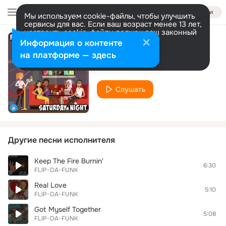
Войти
Мы используем cookie-файлы, чтобы улучшить
сервисы для вас. Если ваш возраст менее 13 лет,
настроить cookie-файлы должен ваш законный
представитель.
Больше информации
Информация о контенте
Saturday Night
Разрешить все
Настроить
на платформе — здесь
FLIP-DA-FUNK
Слушать
Другие песни исполнителя
Keep The Fire Burnin'
6:30
FLIP-DA-FUNK
Real Love
5:10
FLIP-DA-FUNK
Got Myself Together
5:08
FLIP-DA-FUNK