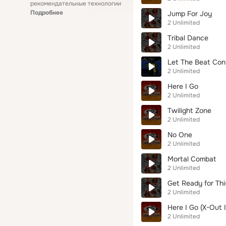
рекомендательные технологии
Подробнее
Jump For Joy
2 Unlimited
Tribal Dance
2 Unlimited
Let The Beat Con
2 Unlimited
Here I Go
2 Unlimited
Twilight Zone
2 Unlimited
No One
2 Unlimited
Mortal Combat
2 Unlimited
Get Ready for Thi
2 Unlimited
Here I Go (X-Out I
2 Unlimited