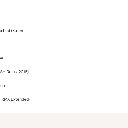
eshed (Xtrem
ve
ySH Remix 2016)
ain
d RMX Extended)