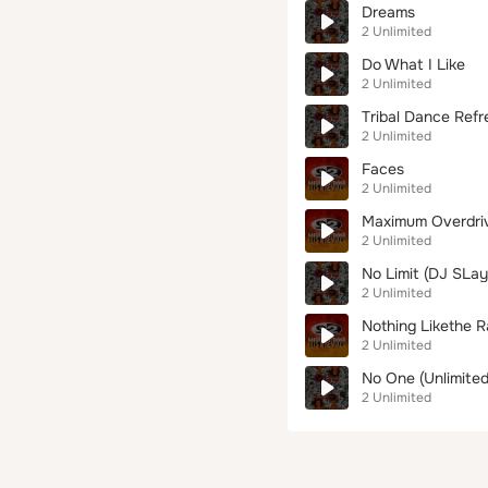
Dreams
2 Unlimited
Do What I Like
2 Unlimited
Tribal Dance Refr
2 Unlimited
Faces
2 Unlimited
Maximum Overdri
2 Unlimited
No Limit (DJ SLa
2 Unlimited
Nothing Likethe R
2 Unlimited
No One (Unlimite
2 Unlimited