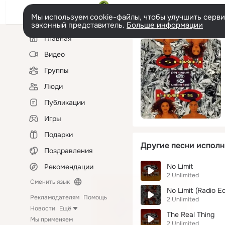
Мы используем cookie-файлы, чтобы улучшить сервис
законный представитель.
Больше информации
Левая
Главная
колонка
Видео
Группы
Люди
Публикации
Игры
Подарки
Другие песни исполн
Поздравления
No Limit
Рекомендации
2 Unlimited
Сменить язык
No Limit (Radio Ed
Рекламодателям
Помощь
2 Unlimited
Новости
Ещё
The Real Thing
Мы применяем
2 Unlimited