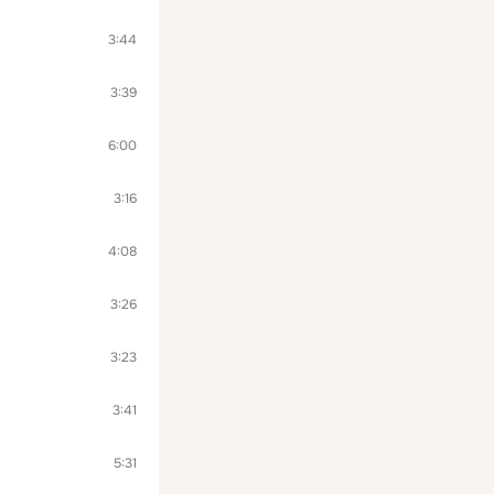
3:44
3:39
6:00
3:16
4:08
3:26
3:23
3:41
5:31