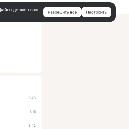
Войти
e-файлы должен ваш
Разрешить все
Настроить
Правая
колонка
3:43
3:16
3:42