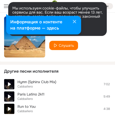
Войти
Мы используем cookie-файлы, чтобы улучшить
сервисы для вас. Если ваш возраст менее 13 лет,
настроить cookie-файлы должен ваш законный
представитель.
Больше информации
Информация о контенте
Faith Is Rising
Разрешить все
Настроить
на платформе — здесь
Cabballero
Слушать
Другие песни исполнителя
Hymn (Sphinx Club Mix)
7:02
Cabballero
Paris Latino 2k11
5:49
Cabballero
Run to You
4:38
Cabballero