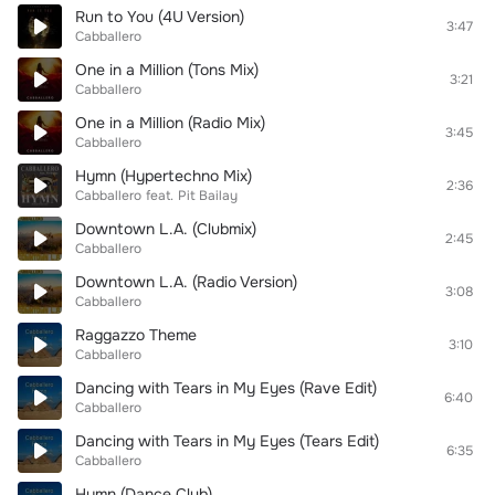
Run to You (4U Version)
3:47
Cabballero
One in a Million (Tons Mix)
3:21
Cabballero
One in a Million (Radio Mix)
3:45
Cabballero
Hymn (Hypertechno Mix)
2:36
Cabballero
feat.
Pit Bailay
Downtown L.A. (Clubmix)
2:45
Cabballero
Downtown L.A. (Radio Version)
3:08
Cabballero
Raggazzo Theme
3:10
Cabballero
Dancing with Tears in My Eyes (Rave Edit)
6:40
Cabballero
Dancing with Tears in My Eyes (Tears Edit)
6:35
Cabballero
Hymn (Dance Club)