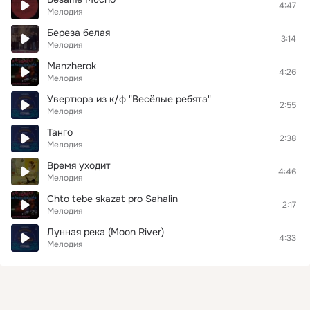
4:47
Мелодия
Береза белая
3:14
Мелодия
Manzherok
4:26
Мелодия
Увертюра из к/ф "Весёлые ребята"
2:55
Мелодия
Танго
2:38
Мелодия
Время уходит
4:46
Мелодия
Chto tebe skazat pro Sahalin
2:17
Мелодия
Лунная река (Moon River)
4:33
Мелодия