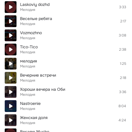
Laskoviy dozhd
3:33
Мелодия
Веселые ребята
2:17
Мелодия
Vozmozhno
3:08
Мелодия
Tico-Tico
2:38
Мелодия
мелодия
1:25
Мелодия
Вечерние встречи
2:18
Мелодия
Хороши вечера на Оби
3:36
Мелодия
Nastroenie
8:04
Мелодия
Женская доля
4:24
Мелодия
Besame Mucho