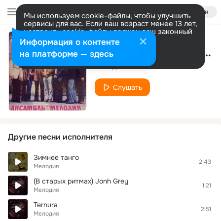
Войти
Мы используем cookie-файлы, чтобы улучшить
сервисы для вас. Если ваш возраст менее 13 лет,
настроить cookie-файлы должен ваш законный
представитель.
Больше информации
Информация о контенте
А любовь всегда бывает первою
Разрешить все
Настроить
на платформе — здесь
Мелодия
Слушать
Другие песни исполнителя
Зимнее танго
2:43
Мелодия
(В старых ритмах) Jonh Grey
1:21
Мелодия
Ternura
2:51
Мелодия