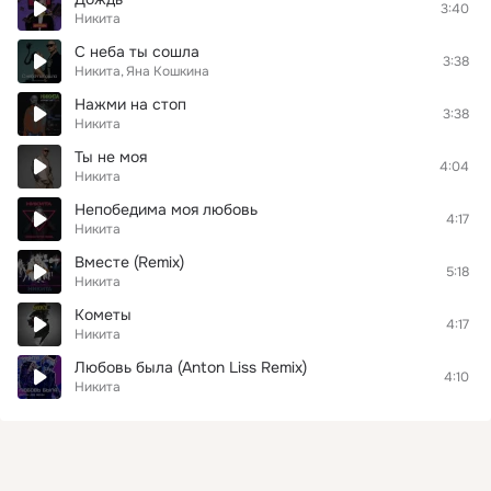
3:40
Никита
С неба ты сошла
3:38
Никита
Яна Кошкина
Нажми на стоп
3:38
Никита
Ты не моя
4:04
Никита
Непобедима моя любовь
4:17
Никита
Вместе (Remix)
5:18
Никита
Кометы
4:17
Никита
Любовь была (Anton Liss Remix)
4:10
Никита