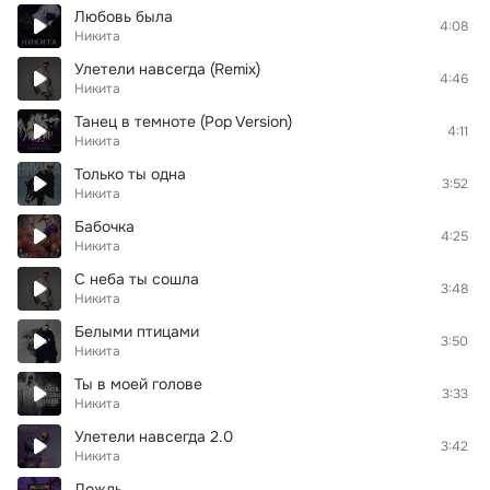
Любовь была
4:08
Никита
Улетели навсегда (Remix)
4:46
Никита
Танец в темноте (Pop Version)
4:11
Никита
Только ты одна
3:52
Никита
Бабочка
4:25
Никита
С неба ты сошла
3:48
Никита
Белыми птицами
3:50
Никита
Ты в моей голове
3:33
Никита
Улетели навсегда 2.0
3:42
Никита
Дождь