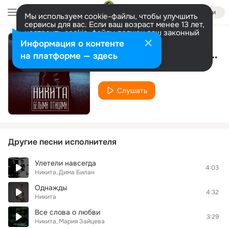
Войти
Мы используем cookie-файлы, чтобы улучшить
сервисы для вас. Если ваш возраст менее 13 лет,
настроить cookie-файлы должен ваш законный
представитель.
Больше информации
Информация о контенте
Белыми птицами (Roma Mio Remix)
Разрешить все
Настроить
на платформе — здесь
Никита
Слушать
Другие песни исполнителя
Улетели навсегда
4:03
Никита
Дима Билан
Однажды
4:32
Никита
Все слова о любви
3:29
Никита
Мария Зайцева