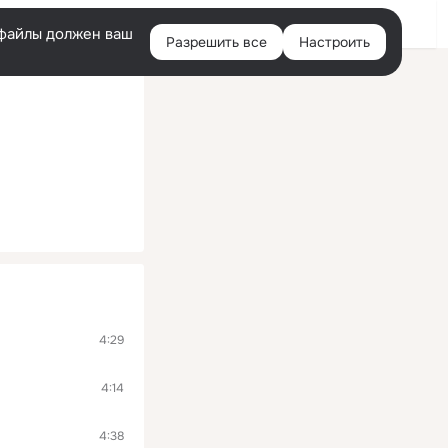
Войти
e-файлы должен ваш
Разрешить все
Настроить
Правая
колонка
4:29
4:14
4:38