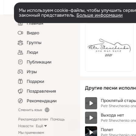
Мы используем cookie-файлы, чтобы улучшить сервис
законный представитель.
Больше информации
Левая
Главная
колонка
Видео
Группы
Люди
Публикации
Игры
Подарки
Другие песни исполн
Поздравления
Проклятый стар
Рекомендации
Petr Shevchenko on
Сменить язык
Выхода нет
Рекламодателям
Помощь
Petr Shevchenko on
Новости
Ещё
Полет
Мы применяем
Petr Shevchenko on