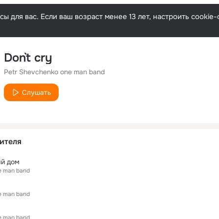
ы для вас. Если ваш возраст менее 13 лет, настроить cooki
Don`t cry
Petr Shevchenko one man band
Слушать
ителя
ый дом
e man band
e man band
e man band