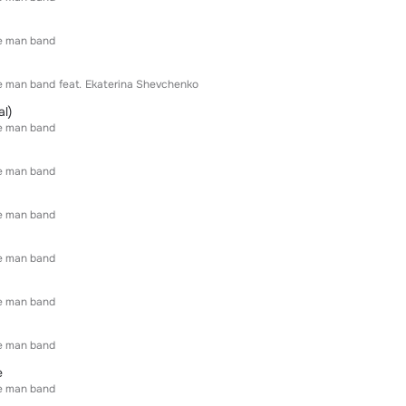
e man band
e man band
feat.
Ekaterina Shevchenko
l)
e man band
e man band
e man band
e man band
e man band
e man band
е
e man band