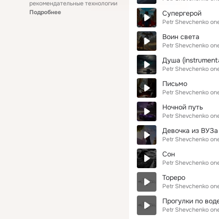
рекомендательные технологии
Подробнее
Супергерой
Petr Shevchenko on
Воин света
Petr Shevchenko on
Душа (instrumenta
Petr Shevchenko on
Письмо
Petr Shevchenko on
Ночной путь
Petr Shevchenko on
Девочка из ВУЗа
Petr Shevchenko on
Сон
Petr Shevchenko on
Тореро
Petr Shevchenko on
Прогулки по вод
Petr Shevchenko on