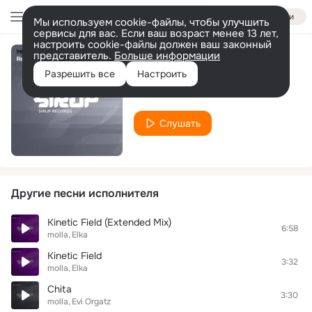
Войти
Мы используем cookie-файлы, чтобы улучшить
сервисы для вас. Если ваш возраст менее 13 лет,
настроить cookie-файлы должен ваш законный
представитель.
Больше информации
Recharge
Разрешить все
Настроить
molla
Слушать
Другие песни исполнителя
Kinetic Field (Extended Mix)
6:58
molla
Elka
Kinetic Field
3:32
molla
Elka
Chita
3:30
molla
Evi Orgatz