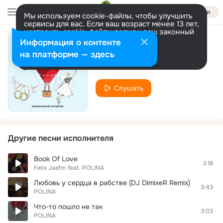
Войти
Мы используем cookie-файлы, чтобы улучшить
сервисы для вас. Если ваш возраст менее 13 лет,
настроить cookie-файлы должен ваш законный
представитель.
Больше информации
Информация о контенте
Личное качество
Разрешить все
Настроить
на платформе — здесь
POLINA
Слушать
Другие песни исполнителя
Book Of Love
3:18
Felix Jaehn
feat.
POLINA
Любовь у сердца в рабстве (DJ DimixeR Remix)
3:43
POLINA
Что-то пошло не так
3:03
POLINA