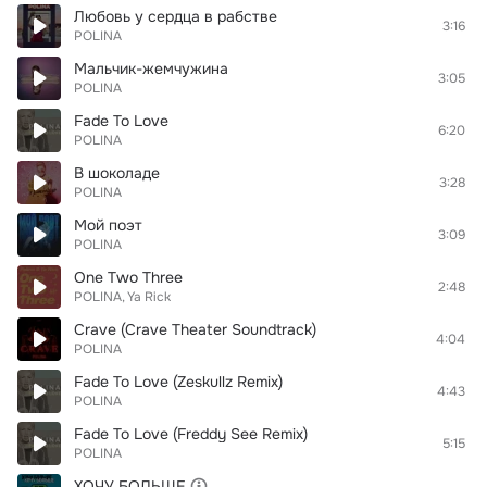
Любовь у сердца в рабстве
3:16
POLINA
Мальчик-жемчужина
3:05
POLINA
Fade To Love
6:20
POLINA
В шоколаде
3:28
POLINA
Мой поэт
3:09
POLINA
One Two Three
2:48
POLINA
Ya Rick
Crave (Crave Theater Soundtrack)
4:04
POLINA
Fade To Love (Zeskullz Remix)
4:43
POLINA
Fade To Love (Freddy See Remix)
5:15
POLINA
ХОЧУ БОЛЬШЕ