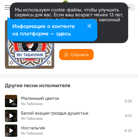
Войти
Мы используем cookie-файлы, чтобы улучшить
сервисы для вас. Если ваш возраст менее 13 лет,
настроить cookie-файлы должен ваш законный
представитель.
Больше информации
Информация о контенте
Kan
Разрешить все
Настроить
на платформе — здесь
Ян Табачник
Слушать
Другие песни исполнителя
Маленький цветок
3:26
Ян Табачник
Белой акации гроздья душистые
5:01
Ян Табачник
Ностальгия
4:32
Ян Табачник