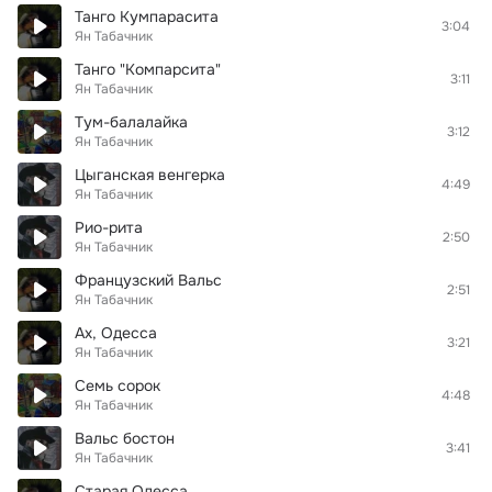
Танго Кумпарасита
3:04
Ян Табачник
Танго "Компарсита"
3:11
Ян Табачник
Тум-балалайка
3:12
Ян Табачник
Цыганская венгерка
4:49
Ян Табачник
Рио-рита
2:50
Ян Табачник
Французский Вальс
2:51
Ян Табачник
Ах, Одесса
3:21
Ян Табачник
Семь сорок
4:48
Ян Табачник
Вальс бостон
3:41
Ян Табачник
Старая Одесса