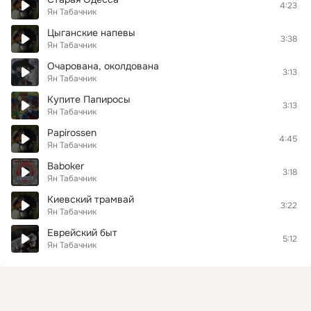
4:23
Ян Табачник
Цыганские напевы
3:38
Ян Табачник
Очарована, околдована
3:13
Ян Табачник
Купите Папиросы
3:13
Ян Табачник
Papirossen
4:45
Ян Табачник
Baboker
3:18
Ян Табачник
Киевский трамвай
3:22
Ян Табачник
Еврейский быт
5:12
Ян Табачник