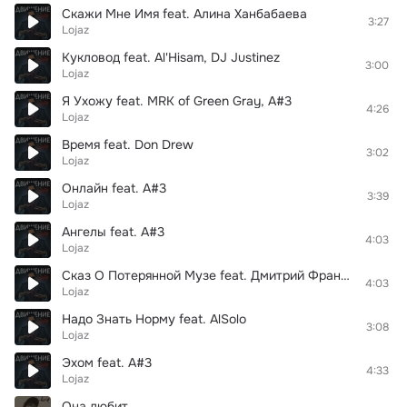
Скажи Мне Имя feat. Алина Ханбабаева
3:27
Lojaz
Кукловод feat. Al'Hisam, DJ Justinez
3:00
Lojaz
Я Ухожу feat. МRK of Green Gray, А#3
4:26
Lojaz
Время feat. Don Drew
3:02
Lojaz
Онлайн feat. A#3
3:39
Lojaz
Ангелы feat. A#3
4:03
Lojaz
Сказ О Потерянной Музе feat. Дмитрий Француз
4:03
Lojaz
Надо Знать Норму feat. AlSolo
3:08
Lojaz
Эхом feat. A#3
4:33
Lojaz
Она любит