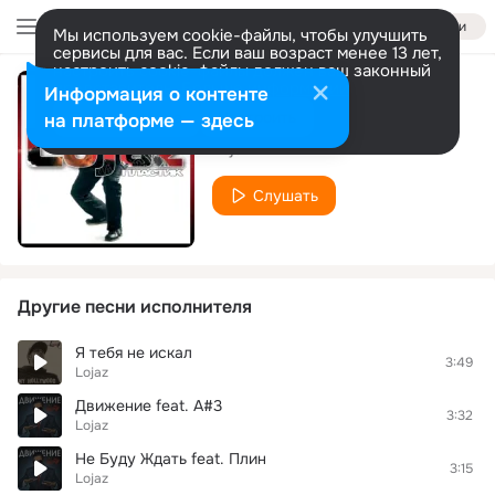
Войти
Мы используем cookie-файлы, чтобы улучшить
сервисы для вас. Если ваш возраст менее 13 лет,
настроить cookie-файлы должен ваш законный
представитель.
Больше информации
Информация о контенте
Пластик
Разрешить все
Настроить
на платформе — здесь
Lojaz
Слушать
Другие песни исполнителя
Я тебя не искал
3:49
Lojaz
Движение feat. A#3
3:32
Lojaz
Не Буду Ждать feat. Плин
3:15
Lojaz