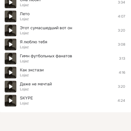
3:34
Lojaz
Лето
4:07
Lojaz
Этот сумасшедший вот он
3:20
Lojaz
Я люблю тебя
3:08
Lojaz
Гимн футбольных фанатов
3:13
Lojaz
Как экстази
4:16
Lojaz
Даже не мечтай
3:20
Lojaz
SKYPE
4:24
Lojaz