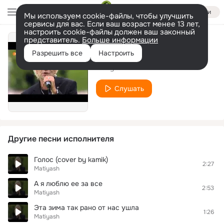
Войти
Мы используем cookie-файлы, чтобы улучшить
сервисы для вас. Если ваш возраст менее 13 лет,
настроить cookie-файлы должен ваш законный
представитель.
Больше информации
Голос
Разрешить все
Настроить
Matiyash
Слушать
Другие песни исполнителя
Голос (cover by kamik)
2:27
Matiyash
А я люблю ее за все
2:53
Matiyash
Эта зима так рано от нас ушла
1:26
Matiyash