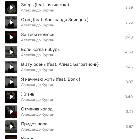
Зверь (feat. пятилетка)
3:39
Александр Курган
Отец (feat. Александр Звинцов )
3:35
Александр Курган
За тебя молюсь
3:43
Александр Курган
Если когда нибудь
4:59
Александр Курган
В эту осень (feat. Алмас Багратиони)
3:46
Александр Курган
Я начинаю жить (feat. Волк )
3:37
Александр Курган
Жизнь
3:40
Александр Курган
Отменяя холод
3:41
Александр Курган
Придет пора
3:57
Александр Курган
Камень