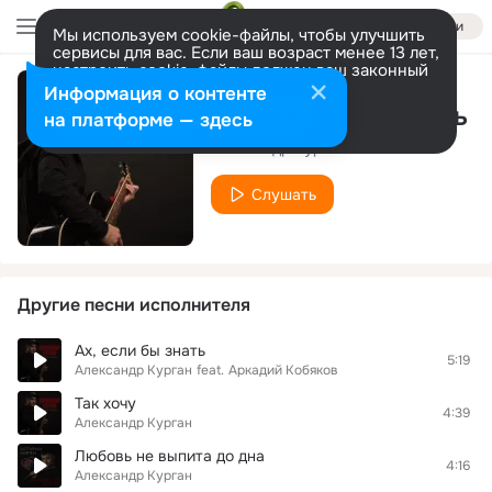
Войти
Мы используем cookie-файлы, чтобы улучшить
сервисы для вас. Если ваш возраст менее 13 лет,
настроить cookie-файлы должен ваш законный
представитель.
Больше информации
Информация о контенте
Надо что-то менять
Разрешить все
Настроить
на платформе — здесь
Александр Курган
Слушать
Другие песни исполнителя
Ах, если бы знать
5:19
Александр Курган
feat.
Аркадий Кобяков
Так хочу
4:39
Александр Курган
Любовь не выпита до дна
4:16
Александр Курган