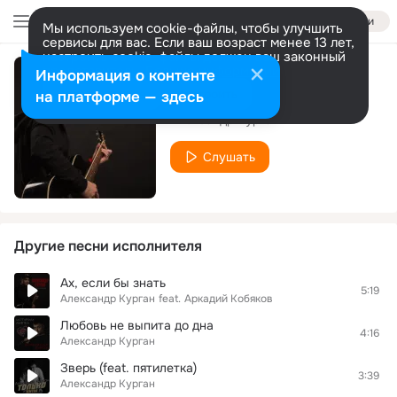
Войти
Мы используем cookie-файлы, чтобы улучшить
сервисы для вас. Если ваш возраст менее 13 лет,
настроить cookie-файлы должен ваш законный
представитель.
Больше информации
Информация о контенте
Так хочу
Разрешить все
Настроить
на платформе — здесь
Александр Курган
Слушать
Другие песни исполнителя
Ах, если бы знать
5:19
Александр Курган
feat.
Аркадий Кобяков
Любовь не выпита до дна
4:16
Александр Курган
Зверь (feat. пятилетка)
3:39
Александр Курган