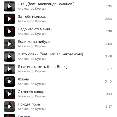
Отец (feat. Александр Звинцов )
3:35
Александр Курган
За тебя молюсь
3:43
Александр Курган
Надо что-то менять
3:38
Александр Курган
Если когда нибудь
4:59
Александр Курган
В эту осень (feat. Алмас Багратиони)
3:46
Александр Курган
Я начинаю жить (feat. Волк )
3:37
Александр Курган
Жизнь
3:40
Александр Курган
Отменяя холод
3:41
Александр Курган
Придет пора
3:57
Александр Курган
Камень