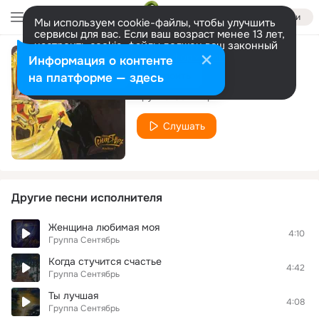
Войти
Мы используем cookie-файлы, чтобы улучшить
сервисы для вас. Если ваш возраст менее 13 лет,
настроить cookie-файлы должен ваш законный
представитель.
Больше информации
Информация о контенте
Жизнь моя
Разрешить все
Настроить
на платформе — здесь
Группа Сентябрь
Слушать
Другие песни исполнителя
Женщина любимая моя
4:10
Группа Сентябрь
Когда стучится счастье
4:42
Группа Сентябрь
Ты лучшая
4:08
Группа Сентябрь