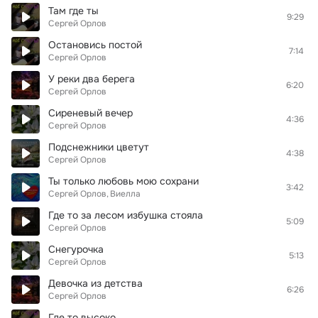
Там где ты
9:29
Сергей Орлов
Остановись постой
7:14
Сергей Орлов
У реки два берега
6:20
Сергей Орлов
Сиреневый вечер
4:36
Сергей Орлов
Подснежники цветут
4:38
Сергей Орлов
Ты только любовь мою сохрани
3:42
Сергей Орлов
Виелла
Где то за лесом избушка стояла
5:09
Сергей Орлов
Снегурочка
5:13
Сергей Орлов
Девочка из детства
6:26
Сергей Орлов
Где то высоко