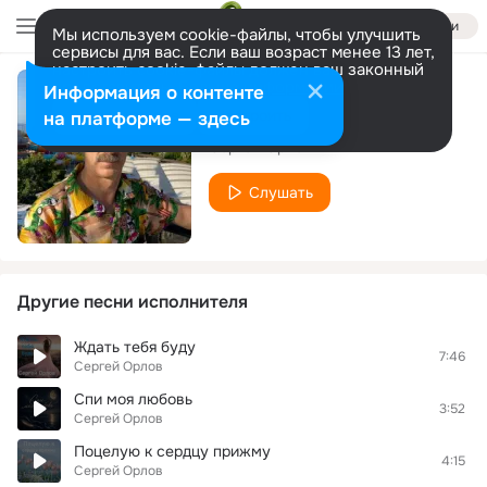
Войти
Мы используем cookie-файлы, чтобы улучшить
сервисы для вас. Если ваш возраст менее 13 лет,
настроить cookie-файлы должен ваш законный
представитель.
Больше информации
Информация о контенте
Месяц
Разрешить все
Настроить
на платформе — здесь
Сергей Орлов
Слушать
Другие песни исполнителя
Ждать тебя буду
7:46
Сергей Орлов
Спи моя любовь
3:52
Сергей Орлов
Поцелую к сердцу прижму
4:15
Сергей Орлов