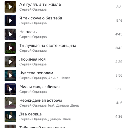
А я гулял, а ты ждала
3:21
Сергей Одинцов
Я так скучаю без тебя
5:16
Сергей Одинцов
Не плачь
4:45
Сергей Одинцов
Ты лучшая на свете женщина
3:43
Сергей Одинцов
Любимая моя
4:29
Сергей Одинцов
Чувства пополам
3:56
Сергей Одинцов
Алина Шелег
Милая моя, любимая
3:58
Сергей Одинцов
Неожиданная встреча
4:16
Сергей Одинцов
feat.
Динара Швец
Два сердца
4:36
Сергей Одинцов
Динара Швец
Тебе одной цветы дарю