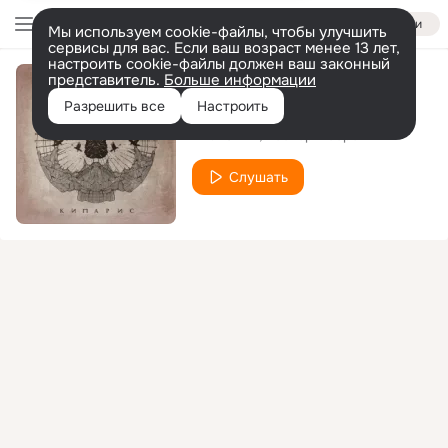
Войти
Мы используем cookie-файлы, чтобы улучшить
сервисы для вас. Если ваш возраст менее 13 лет,
настроить cookie-файлы должен ваш законный
представитель.
Больше информации
На грани
Разрешить все
Настроить
НЕ.KURILI
Честер Небро
Слушать