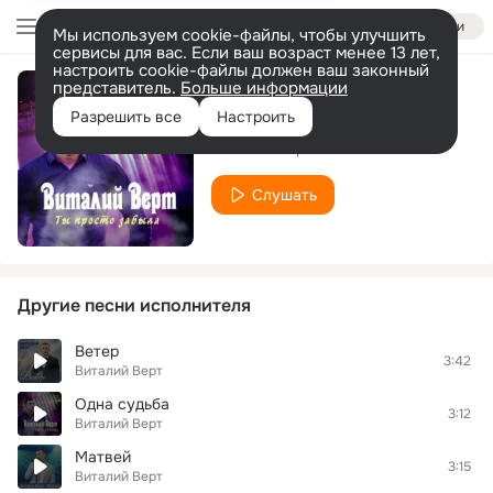
Войти
Мы используем cookie-файлы, чтобы улучшить
сервисы для вас. Если ваш возраст менее 13 лет,
настроить cookie-файлы должен ваш законный
представитель.
Больше информации
Ты просто забыла
Разрешить все
Настроить
Виталий Верт
Слушать
Другие песни исполнителя
Ветер
3:42
Виталий Верт
Одна судьба
3:12
Виталий Верт
Матвей
3:15
Виталий Верт