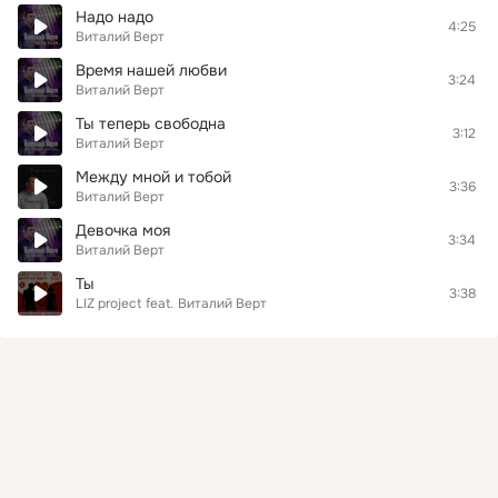
Надо надо
4:25
Виталий Верт
Время нашей любви
3:24
Виталий Верт
Ты теперь свободна
3:12
Виталий Верт
Между мной и тобой
3:36
Виталий Верт
Девочка моя
3:34
Виталий Верт
Ты
3:38
LIZ project
feat.
Виталий Верт