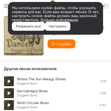
Войти
Мы используем cookie-файлы, чтобы улучшить
сервисы для вас. Если ваш возраст менее 13 лет,
настроить cookie-файлы должен ваш законный
представитель.
Больше информации
The Lighthouse Keeper's Bicycle
Разрешить все
Настроить
Doggerel Bank
Слушать
Другие песни исполнителя
Where The Sun Always Shines
4:19
Doggerel Bank
Sarcophagus Blues
2:56
Doggerel Bank
North Circular Blues
2:40
Doggerel Bank