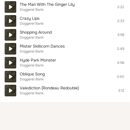
The Man With The Ginger Lily
2:22
Doggerel Bank
Crazy Lips
2:33
Doggerel Bank
Shopping Around
3:58
Doggerel Bank
Mister Skillicorn Dances
2:49
Doggerel Bank
Hyde Park Monster
4:56
Doggerel Bank
Oblique Song
3:40
Doggerel Bank
Valediction (Rondeau Redouble)
3:12
Doggerel Bank