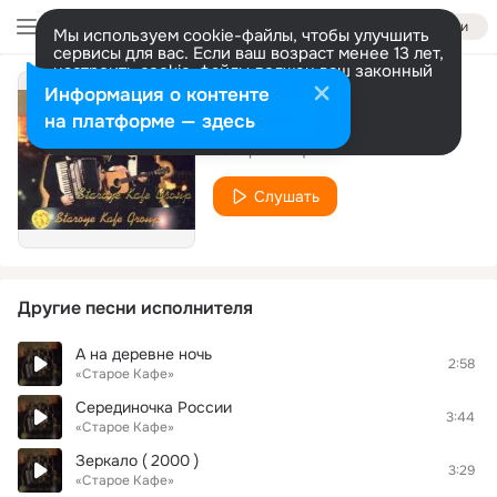
Войти
Мы используем cookie-файлы, чтобы улучшить
сервисы для вас. Если ваш возраст менее 13 лет,
настроить cookie-файлы должен ваш законный
представитель.
Больше информации
Информация о контенте
Мои друзья
Разрешить все
Настроить
на платформе — здесь
«Старое Кафе»
Слушать
Другие песни исполнителя
А на деревне ночь
2:58
«Старое Кафе»
Серединочка России
3:44
«Старое Кафе»
Зеркало ( 2000 )
3:29
«Старое Кафе»