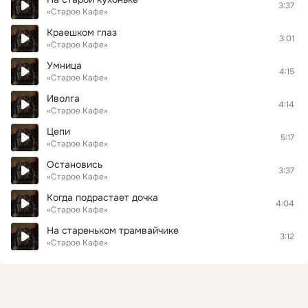
3:37
«Старое Кафе»
Краешком глаз
3:01
«Старое Кафе»
Умница
4:15
«Старое Кафе»
Иволга
4:14
«Старое Кафе»
Цепи
5:17
«Старое Кафе»
Остановись
3:37
«Старое Кафе»
Когда подрастает дочка
4:04
«Старое Кафе»
На стареньком трамвайчике
3:12
«Старое Кафе»