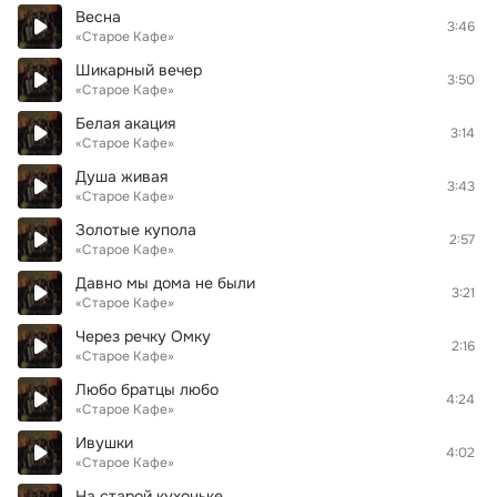
Весна
3:46
«Старое Кафе»
Шикарный вечер
3:50
«Старое Кафе»
Белая акация
3:14
«Старое Кафе»
Душа живая
3:43
«Старое Кафе»
Золотые купола
2:57
«Старое Кафе»
Давно мы дома не были
3:21
«Старое Кафе»
Через речку Омку
2:16
«Старое Кафе»
Любо братцы любо
4:24
«Старое Кафе»
Ивушки
4:02
«Старое Кафе»
На старой кухоньке