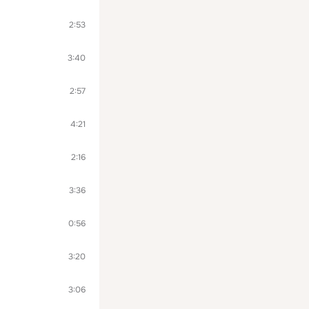
2:53
3:40
2:57
4:21
2:16
3:36
0:56
3:20
3:06