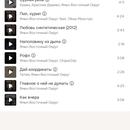
4:11
Кравц
Красное Дерево
Ямыч Восточный Округ
Пил, курил
4:24
Ямыч Восточный Округ
feat.
Лёша Маэстро
Любовь синтетическая (2012)
3:43
Ямыч Восточный Округ
Наполовину из дыма
2:16
Ямыч Восточный Округ
Рофл
3:08
Ямыч Восточный Округ
ChipaChip
Дай координаты
2:28
Татем
Ямыч Восточный Округ
Главное о ней не думать
4:25
Ямыч Восточный Округ
Как вчера
3:06
Ямыч Восточный Округ