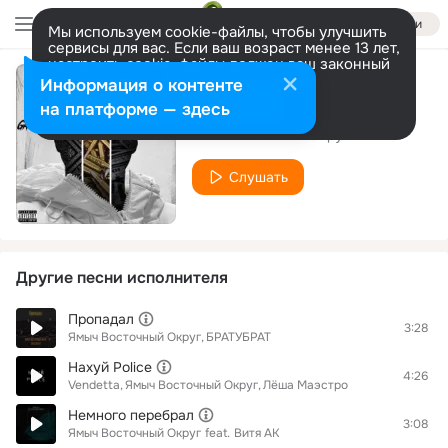
Войти
Мы используем cookie-файлы, чтобы улучшить
сервисы для вас. Если ваш возраст менее 13 лет,
настроить cookie-файлы должен ваш законный
представитель.
Больше информации
Информация о контенте
Улица мама
Разрешить все
Настроить
на платформе — здесь
Ямыч Восточный Округ
Слушать
Другие песни исполнителя
Пропадал
3:28
Ямыч Восточный Округ
БРАТУБРАТ
Нахуй Police
4:26
Vendetta
Ямыч Восточный Округ
Лёша Маэстро
Немного перебрал
3:08
Ямыч Восточный Округ
feat.
Витя АК