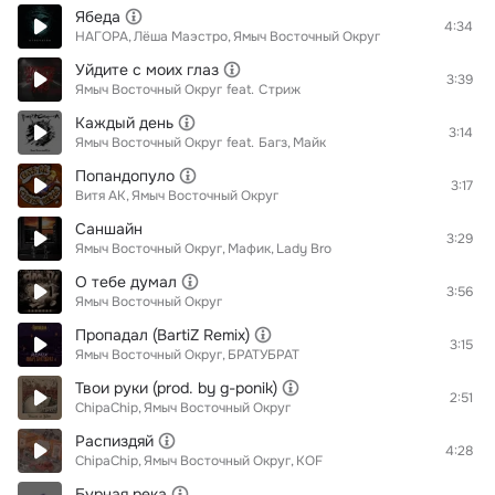
Ябеда
4:34
НАГОРА
Лёша Маэстро
Ямыч Восточный Округ
Уйдите с моих глаз
3:39
Ямыч Восточный Округ
feat.
Стриж
Каждый день
3:14
Ямыч Восточный Округ
feat.
Багз
Майк
Попандопуло
3:17
Витя АК
Ямыч Восточный Округ
Саншайн
3:29
Ямыч Восточный Округ
Мафик
Lady Bro
О тебе думал
3:56
Ямыч Восточный Округ
Пропадал (BartiZ Remix)
3:15
Ямыч Восточный Округ
БРАТУБРАТ
Твои руки (prod. by g-ponik)
2:51
ChipaChip
Ямыч Восточный Округ
Распиздяй
4:28
ChipaChip
Ямыч Восточный Округ
KOF
Бурная река