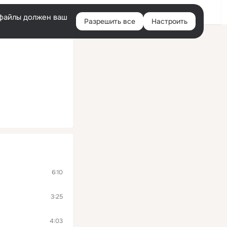
Войти
e-файлы должен ваш
Разрешить все
Настроить
Правая
колонка
6:10
3:25
4:03