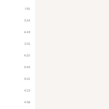
1:50
3:24
4:49
3:32
4:20
5:45
6:22
4:23
4:56