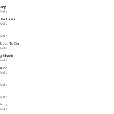
king
Wells
The Blues
Wells
Wells
 Used To Do
Wells
y Shack
Wells
lling
Wells
Wells
Wells
 Man
Wells