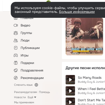
Мы используем cookie-файлы, чтобы улучшить сервис
законный представитель.
Больше информации
Левая
Главная
колонка
Видео
Группы
Люди
Публикации
Игры
Подарки
Другие песни исполн
Поздравления
So Many Roads
Рекомендации
Buddy Guy & Junior 
Сменить язык
When I Feel Bett
Рекламодателям
Помощь
Buddy Guy & Junior 
Новости
Ещё
Don't Start Me Ta
Мы применяем
Buddy Guy & Junior 