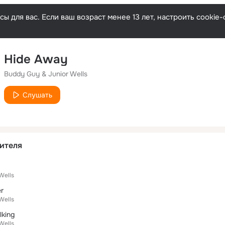
ы для вас. Если ваш возраст менее 13 лет, настроить cooki
Hide Away
Buddy Guy & Junior Wells
Слушать
ителя
Wells
er
Wells
lking
Wells