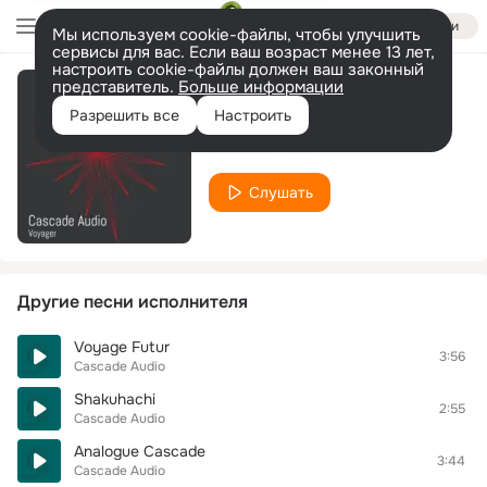
Войти
Мы используем cookie-файлы, чтобы улучшить
сервисы для вас. Если ваш возраст менее 13 лет,
настроить cookie-файлы должен ваш законный
представитель.
Больше информации
Tisetta
Разрешить все
Настроить
Cascade Audio
Слушать
Другие песни исполнителя
Voyage Futur
3:56
Cascade Audio
Shakuhachi
2:55
Cascade Audio
Analogue Cascade
3:44
Cascade Audio