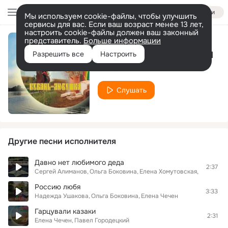
Войти
Мы используем cookie-файлы, чтобы улучшить
сервисы для вас. Если ваш возраст менее 13 лет,
настроить cookie-файлы должен ваш законный
представитель.
Больше информации
За рекой, за лесом
Разрешить все
Настроить
Елена Чечен
Слушать
Другие песни исполнителя
Давно нет любимого деда
2:37
Сергей Алиманов
Ольга Боковина
Елена Хомутовская
Елена Че
Россию любя
3:33
Надежда Ушакова
Ольга Боковина
Елена Чечен
Гарцували казаки
2:31
Елена Чечен
Павел Городецкий