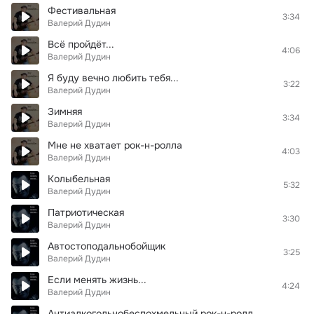
Фестивальная
3:34
Валерий Дудин
Всë пройдëт...
4:06
Валерий Дудин
Я буду вечно любить тебя...
3:22
Валерий Дудин
Зимняя
3:34
Валерий Дудин
Мне не хватает рок-н-ролла
4:03
Валерий Дудин
Колыбельная
5:32
Валерий Дудин
Патриотическая
3:30
Валерий Дудин
Автостоподальнобойщик
3:25
Валерий Дудин
Если менять жизнь...
4:24
Валерий Дудин
Антиалкогольнобеспохмельный рок-н-ролл