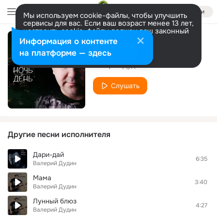
Войти
Мы используем cookie-файлы, чтобы улучшить
сервисы для вас. Если ваш возраст менее 13 лет,
настроить cookie-файлы должен ваш законный
представитель.
Больше информации
Информация о контенте
Это любовь!
Разрешить все
Настроить
на платформе — здесь
Валерий Дудин
Слушать
Другие песни исполнителя
Дари-дай
6:35
Валерий Дудин
Мама
3:40
Валерий Дудин
Лунный блюз
4:27
Валерий Дудин