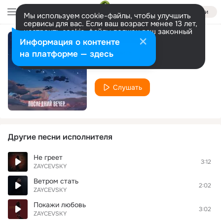
Войти
Мы используем cookie-файлы, чтобы улучшить
сервисы для вас. Если ваш возраст менее 13 лет,
настроить cookie-файлы должен ваш законный
представитель.
Больше информации
Информация о контенте
Последний вечер
Разрешить все
Настроить
на платформе — здесь
ZAYCEVSKY
Слушать
Другие песни исполнителя
Не греет
3:12
ZAYCEVSKY
Ветром стать
2:02
ZAYCEVSKY
Покажи любовь
3:02
ZAYCEVSKY