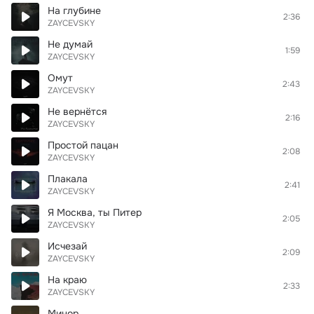
На глубине
2:36
ZAYCEVSKY
Не думай
1:59
ZAYCEVSKY
Омут
2:43
ZAYCEVSKY
Не вернётся
2:16
ZAYCEVSKY
Простой пацан
2:08
ZAYCEVSKY
Плакала
2:41
ZAYCEVSKY
Я Москва, ты Питер
2:05
ZAYCEVSKY
Исчезай
2:09
ZAYCEVSKY
На краю
2:33
ZAYCEVSKY
Минор