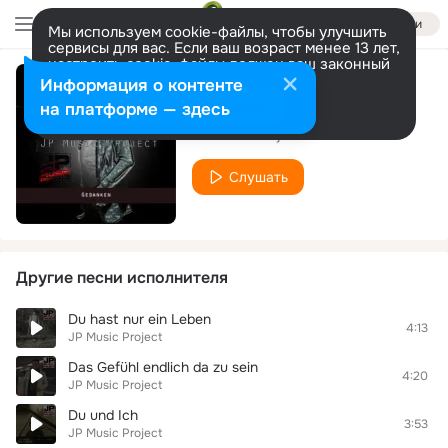
Войти
Мы используем cookie-файлы, чтобы улучшить
сервисы для вас. Если ваш возраст менее 13 лет,
настроить cookie-файлы должен ваш законный
представитель.
Больше информации
Информация о контенте
Can You Feel
Разрешить все
Настроить
на платформе — здесь
JP Music Project
Слушать
Другие песни исполнителя
Du hast nur ein Leben
4:13
JP Music Project
Das Gefühl endlich da zu sein
4:20
JP Music Project
Du und Ich
3:53
JP Music Project