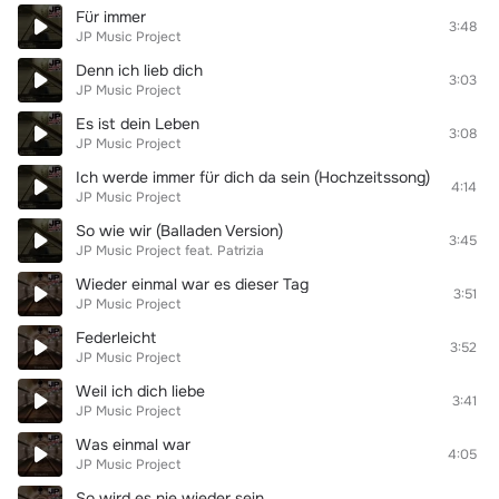
Für immer
3:48
JP Music Project
Denn ich lieb dich
3:03
JP Music Project
Es ist dein Leben
3:08
JP Music Project
Ich werde immer für dich da sein (Hochzeitssong)
4:14
JP Music Project
So wie wir (Balladen Version)
3:45
JP Music Project
feat.
Patrizia
Wieder einmal war es dieser Tag
3:51
JP Music Project
Federleicht
3:52
JP Music Project
Weil ich dich liebe
3:41
JP Music Project
Was einmal war
4:05
JP Music Project
So wird es nie wieder sein