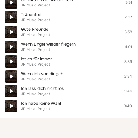
3:31
JP Music Project
Tränenfrei
4:12
JP Music Project
Gute Freunde
3:58
JP Music Project
Wenn Engel wieder fliegern
4:01
JP Music Project
Ist es für immer
3:39
JP Music Project
Wenn ich von dir geh
3:34
JP Music Project
Ich lass dich nicht los
3:46
JP Music Project
Ich habe keine Wahl
3:40
JP Music Project