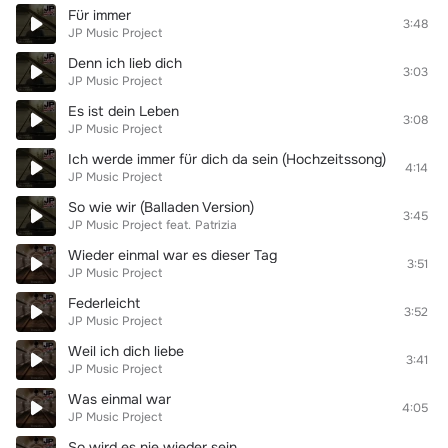
Für immer
3:48
JP Music Project
Denn ich lieb dich
3:03
JP Music Project
Es ist dein Leben
3:08
JP Music Project
Ich werde immer für dich da sein (Hochzeitssong)
4:14
JP Music Project
So wie wir (Balladen Version)
3:45
JP Music Project
feat.
Patrizia
Wieder einmal war es dieser Tag
3:51
JP Music Project
Federleicht
3:52
JP Music Project
Weil ich dich liebe
3:41
JP Music Project
Was einmal war
4:05
JP Music Project
So wird es nie wieder sein