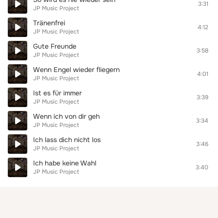
3:31
JP Music Project
Tränenfrei
4:12
JP Music Project
Gute Freunde
3:58
JP Music Project
Wenn Engel wieder fliegern
4:01
JP Music Project
Ist es für immer
3:39
JP Music Project
Wenn ich von dir geh
3:34
JP Music Project
Ich lass dich nicht los
3:46
JP Music Project
Ich habe keine Wahl
3:40
JP Music Project