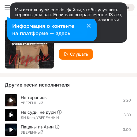
Войти
Мы используем cookie-файлы, чтобы улучшить
сервисы для вас. Если ваш возраст менее 13 лет,
настроить cookie-файлы должен ваш законный
представитель.
Больше информации
Информация о контенте
Это не по масти
Разрешить все
Настроить
на платформе — здесь
УВЕРЕННЫЙ
Слушать
Другие песни исполнителя
Не торопись
2:20
УВЕРЕННЫЙ
Не суди, не дури
3:33
SH Kera
УВЕРЕННЫЙ
Пацаны из Азии
3:00
УВЕРЕННЫЙ