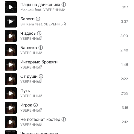
Пацы на движениях
3:17
Маскай
feat.
УВЕРЕННЫЙ
Береги
3:37
SH Kera
feat.
УВЕРЕННЫЙ
Я здесь
2:00
УВЕРЕННЫЙ
Барвиха
2:49
УВЕРЕННЫЙ
Интервью бродяги
1:46
УВЕРЕННЫЙ
От души
2:22
УВЕРЕННЫЙ
Путь
2:55
УВЕРЕННЫЙ
Игрок
3:16
УВЕРЕННЫЙ
Не погаснет костёр
2:12
УВЕРЕННЫЙ
Чистое намерение