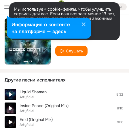
Войти
Мы используем cookie-файлы, чтобы улучшить
сервисы для вас. Если ваш возраст менее 13 лет,
настроить cookie-файлы должен ваш законный
представитель.
Больше информации
Информация о контенте
Haad Rin
Разрешить все
Настроить
на платформе — здесь
Artyficial
Слушать
Другие песни исполнителя
Liquid Shaman
8:32
Artyficial
Inside Peace (Original Mix)
8:10
Artyficial
Emd (Original Mix)
7:06
Artyficial