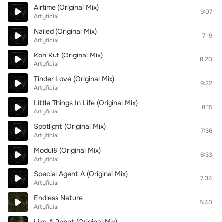
Airtime (Original Mix)
9:07
Artyficial
Nailed (Original Mix)
7:19
Artyficial
Koh Kut (Original Mix)
8:20
Artyficial
Tinder Love (Original Mix)
9:22
Artyficial
Little Things In Life (Original Mix)
8:15
Artyficial
Spotlight (Original Mix)
7:36
Artyficial
Modul8 (Original Mix)
6:33
Artyficial
Special Agent A (Original Mix)
7:34
Artyficial
Endless Nature
8:40
Artyficial
Like A Robot (Original Mix)