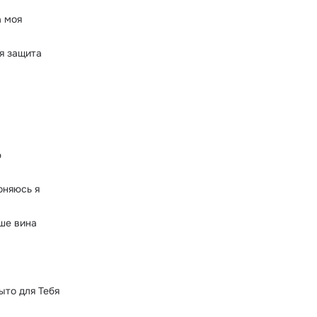
а моя
оя защита
ю
оняюсь я
ше вина
ыто для Тебя