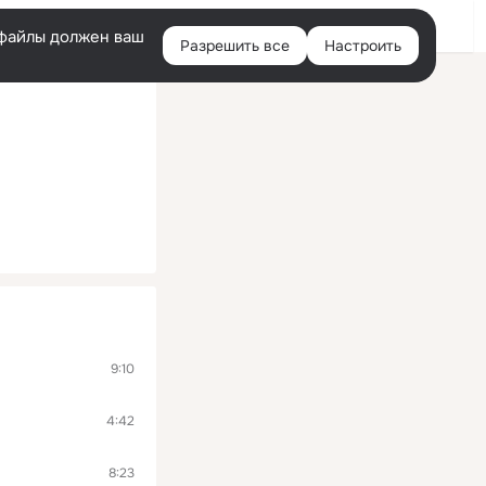
Войти
e-файлы должен ваш
Разрешить все
Настроить
Правая
колонка
9:10
4:42
8:23