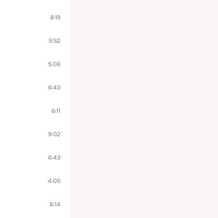
8:19
5:52
5:06
6:43
6:11
9:02
6:43
4:05
8:14