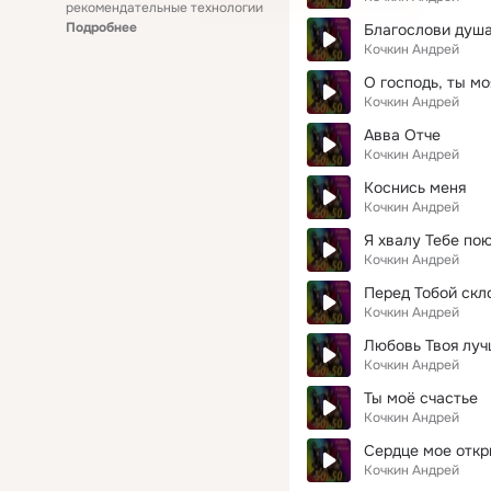
рекомендательные технологии
Подробнее
Благослови душ
Кочкин Андрей
О господь, ты м
Кочкин Андрей
Авва Отче
Кочкин Андрей
Коснись меня
Кочкин Андрей
Я хвалу Тебе по
Кочкин Андрей
Перед Тобой скл
Кочкин Андрей
Любовь Твоя луч
Кочкин Андрей
Ты моё счастье
Кочкин Андрей
Сердце мое откр
Кочкин Андрей