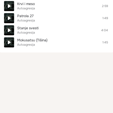
Krvi i meso
2:59
Autoagresija
Patrola 27
1:49
Autoagresija
Stanje svesti
4:04
Autoagresija
Mokusatsu (Tišina)
1:45
Autoagresija