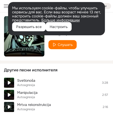
Войти
Мы используем cookie-файлы, чтобы улучшить
сервисы для вас. Если ваш возраст менее 13 лет,
настроить cookie-файлы должен ваш законный
представитель.
Больше информации
Postojanje
Разрешить все
Настроить
Autoagresija
Слушать
Другие песни исполнителя
Svetlonoša
3:28
Autoagresija
Manipulacija
2:57
Autoagresija
Mrtva rekonstrukcija
2:16
Autoagresija