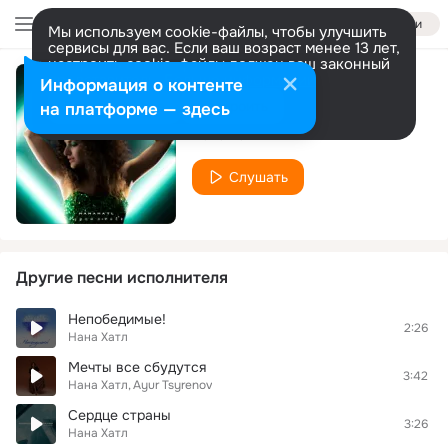
Войти
Мы используем cookie-файлы, чтобы улучшить
сервисы для вас. Если ваш возраст менее 13 лет,
настроить cookie-файлы должен ваш законный
представитель.
Больше информации
Информация о контенте
Думаю о тебе
Разрешить все
Настроить
на платформе — здесь
Нана Хатл
Слушать
Другие песни исполнителя
Непобедимые!
2:26
Нана Хатл
Мечты все сбудутся
3:42
Нана Хатл
Ayur Tsyrenov
Сердце страны
3:26
Нана Хатл