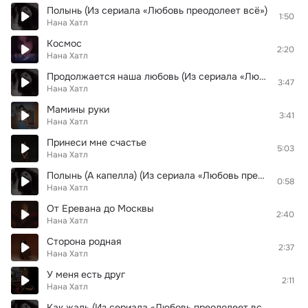
Полынь (Из сериала «Любовь преодолеет всё»)
1:50
Нана Хатл
Космос
2:20
Нана Хатл
Продолжается наша любовь (Из сериала «Любовь преодолеет всё»)
3:47
Нана Хатл
Мамины руки
3:41
Нана Хатл
Принеси мне счастье
5:03
Нана Хатл
Полынь (А капелла) (Из сериала «Любовь преодолеет всё»)
0:58
Нана Хатл
От Еревана до Москвы
2:40
Нана Хатл
Сторона родная
2:37
Нана Хатл
У меня есть друг
2:11
Нана Хатл
Как жаль (Из сериала «Любовь преодолеет всё»)