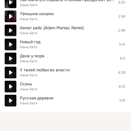
3:25
Нана Хатл
Тёмными ночами
2:36
Нана Хатл
Ахмат рейс (Adam Maniac Remix)
2:48
Нана Хатл
Новый год
3:41
Нана Хатл
Двое у моря
4:11
Нана Хатл
У твоей любви во власти
4:28
Нана Хатл
Осень
4:01
Нана Хатл
Русская деревня
3:15
Нана Хатл