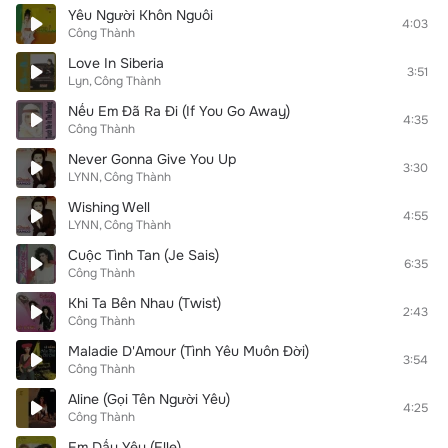
Yêu Người Khôn Nguôi
4:03
Công Thành
Love In Siberia
3:51
Lyn
Công Thành
Nếu Em Đã Ra Đi (If You Go Away)
4:35
Công Thành
Never Gonna Give You Up
3:30
LYNN
Công Thành
Wishing Well
4:55
LYNN
Công Thành
Cuộc Tình Tan (Je Sais)
6:35
Công Thành
Khi Ta Bên Nhau (Twist)
2:43
Công Thành
Maladie D'Amour (Tình Yêu Muôn Đời)
3:54
Công Thành
Aline (Gọi Tên Người Yêu)
4:25
Công Thành
Em Dấu Yêu (Elle)