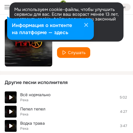
Войти
Мы используем cookie-файлы, чтобы улучшить
сервисы для вас. Если ваш возраст менее 13 лет,
настроить cookie-файлы должен ваш законный
представитель.
Больше информации
Информация о контенте
Останемся здесь
Разрешить все
Настроить
на платформе — здесь
Река
Слушать
Другие песни исполнителя
Всё нормально
5:02
Река
Пепел тепел
4:27
Река
Водка трава
3:47
Река