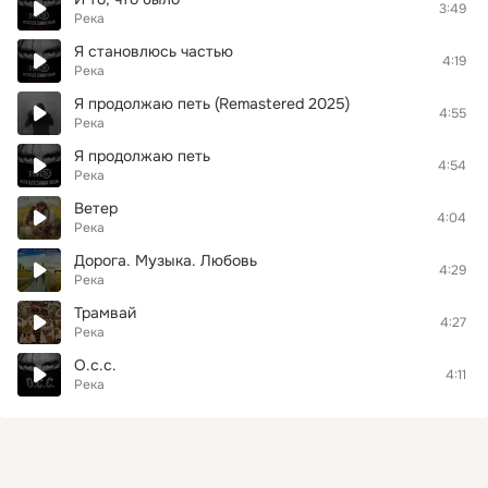
3:49
Река
Я становлюсь частью
4:19
Река
Я продолжаю петь (Remastered 2025)
4:55
Река
Я продолжаю петь
4:54
Река
Ветер
4:04
Река
Дорога. Музыка. Любовь
4:29
Река
Трамвай
4:27
Река
О.с.с.
4:11
Река