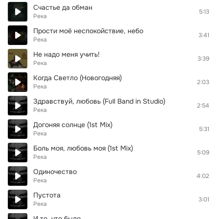
Счастье да обман
5:13
Река
Прости моё неспокойствие, небо
3:41
Река
Не надо меня учить!
3:39
Река
Когда Светло (Новогодняя)
2:03
Река
Здравствуй, любовь (Full Band in Studio)
2:54
Река
Догоняя солнце (1st Mix)
5:31
Река
Боль моя, любовь моя (1st Mix)
5:09
Река
Одиночество
4:02
Река
Пустота
3:01
Река
И то, что было