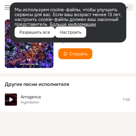
Войти
Мы используем cookie-файлы, чтобы улучшить
сервисы для вас. Если ваш возраст менее 13 лет,
настроить cookie-файлы должен ваш законный
представитель.
Больше информации
Atonal
Разрешить все
Настроить
Hybridohm
Слушать
Другие песни исполнителя
Arrogance
7:46
Hybridohm