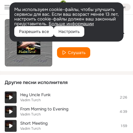
Войти
Мы используем cookie-файлы, чтобы улучшить
сервисы для вас. Если ваш возраст менее 13 лет,
настроить cookie-файлы должен ваш законный
представитель.
Больше информации
Shadow Into Your Window
Разрешить все
Настроить
Vadim Turch
Слушать
Другие песни исполнителя
Hey Uncle Funk
2:26
Vadim Turch
From Morning to Evening
4:39
Vadim Turch
Short Meeting
1:59
Vadim Turch