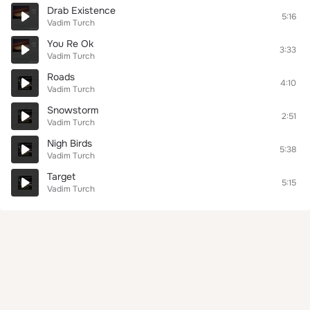
Drab Existence
5:16
Vadim Turch
You Re Ok
3:33
Vadim Turch
Roads
4:10
Vadim Turch
Snowstorm
2:51
Vadim Turch
Nigh Birds
5:38
Vadim Turch
Target
5:15
Vadim Turch