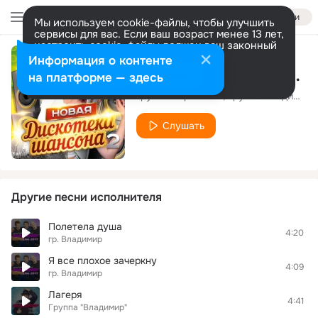
Войти
Мы используем cookie-файлы, чтобы улучшить
сервисы для вас. Если ваш возраст менее 13 лет,
настроить cookie-файлы должен ваш законный
представитель.
Больше информации
Информация о контенте
Жизнь возьмет свое
Разрешить все
Настроить
на платформе — здесь
группа Воровайки, группа Владимир
Слушать
Другие песни исполнителя
Полетела душа
4:20
гр. Владимир
Я все плохое зачеркну
4:09
гр. Владимир
Лагеря
4:41
Группа "Владимир"