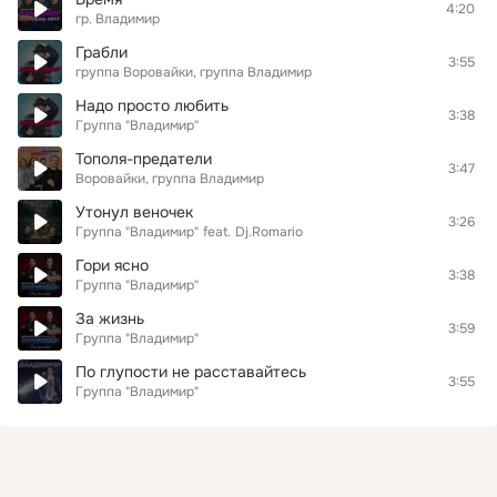
4:20
гр. Владимир
Грабли
3:55
группа Воровайки, группа Владимир
Надо просто любить
3:38
Группа "Владимир"
Тополя-предатели
3:47
Воровайки, группа Владимир
Утонул веночек
3:26
Группа "Владимир"
feat.
Dj.Romario
Гори ясно
3:38
Группа "Владимир"
За жизнь
3:59
Группа "Владимир"
По глупости не расставайтесь
3:55
Группа "Владимир"