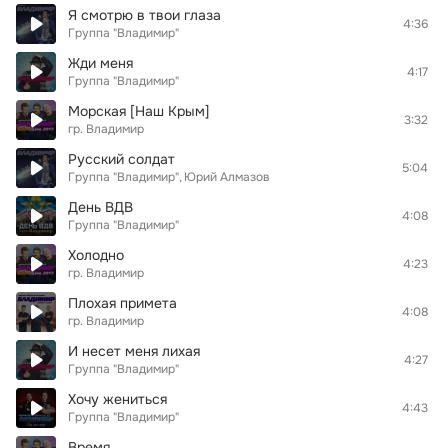
Я смотрю в твои глаза
4:36
Группа "Владимир"
Жди меня
4:17
Группа "Владимир"
Морская [Наш Крым]
3:32
гр. Владимир
Русский солдат
5:04
Группа "Владимир"
Юрий Алмазов
День ВДВ
4:08
Группа "Владимир"
Холодно
4:23
гр. Владимир
Плохая примета
4:08
гр. Владимир
И несет меня лихая
4:27
Группа "Владимир"
Хочу жениться
4:43
Группа "Владимир"
Время